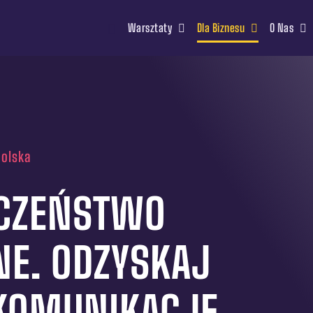
Warsztaty
Dla Biznesu
O Nas
Polska
ECZEŃSTWO
NE. ODZYSKAJ
KOMUNIKACJĘ.