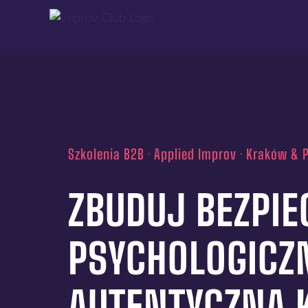
Przejdź
do
zawartości
Szkolenia B2B · Applied Improv · Kraków & 
ZBUDUJ BEZPI
PSYCHOLOGICZ
AUTENTYCZNĄ 