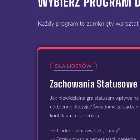
WYBIERZ PROGRAM 
Każdy program to zamknięty warsztat l
DLA LIDERÓW
Zachowania Statusowe
Jak niewidzialna gra statusem wpływa na a
codzienne decyzje? Świadome zarządzanie
konfliktami i sprzedażą.
→
Trudne rozmowy bez „ściany”
→
Egzekwowanie bez eskalacji napięcia