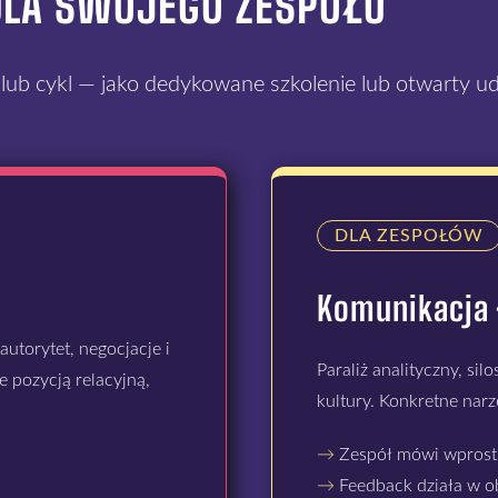
DLA SWOJEGO ZESPOŁU
ub cykl — jako dedykowane szkolenie lub otwarty udz
DLA ZESPOŁÓW
Komunikacja 
utorytet, negocjacje i
Paraliż analityczny, sil
 pozycją relacyjną,
kultury. Konkretne narz
→
Zespół mówi wprost 
→
Feedback działa w ob