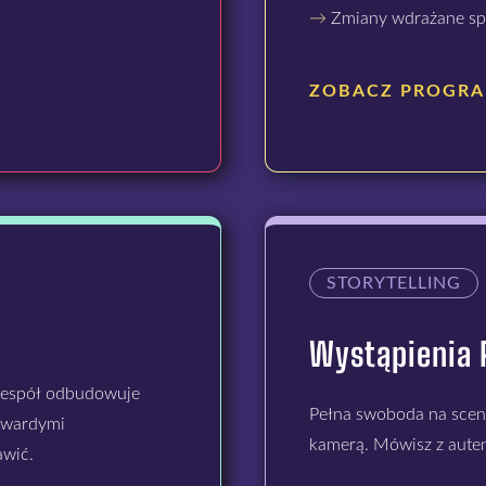
→
Zmiany wdrażane sp
ZOBACZ PROGR
STORYTELLING
Wystąpienia P
 Zespół odbudowuje
Pełna swoboda na sceni
 twardymi
kamerą. Mówisz z autent
awić.