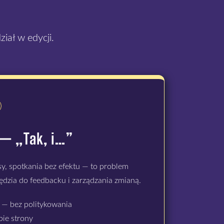
iał w edycji.
— „Tak, i…”
osy, spotkania bez efektu — to problem
ędzia do feedbacku i zarządzania zmianą.
— bez politykowania
ie strony