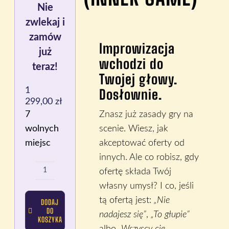
Nie
zwlekaj i
zamów
Improwizacja
już
wchodzi do
teraz!
Twojej głowy.
1
Dosłownie.
Pierwotna
Aktualna
299,00
zł
cena
cena
7
Znasz już zasady gry na
wynosiła:
wynosi:
wolnych
scenie. Wiesz, jak
1
1
miejsc
akceptować oferty od
599,00 zł.
299,00 zł.
innych. Ale co robisz, gdy
ofertę składa Twój
ilość
własny umysł? I co, jeśli
WPI
tą ofertą jest:
„Nie
DODAJ
Poziom
DO
nadajesz się”
,
„To głupie”
3
KOSZYKA