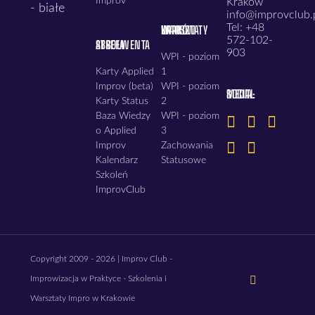
Improv
Kraków
info@improvclub.
Tel: +48
WARSZTATY IMPRO KRAKÓW
572-102-
STREFA ABSOLWENTA
903
WPI - poziom
Karty Applied
1
Improv (beta)
WPI - poziom
SOCIAL MEDIA:
Karty Status
2
Baza Wiedzy
WPI - poziom
o Applied
3
Improv
Zachowania
Kalendarz
Statusowe
Szkoleń
ImprovClub
Copyright 2009 - 2026 | Improv Club -
LinkedIn
Improwizacja w Praktyce - Szkolenia i
LinkedIn
YouTu
Warsztaty Impro w Krakowie