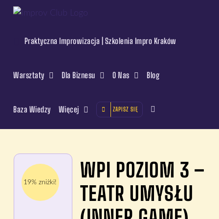
Przejdź
do
zawartości
Praktyczna Improwizacja | Szkolenia Impro Kraków
Warsztaty
Dla Biznesu
O Nas
Blog
Baza Wiedzy
Więcej
ZAPISZ SIĘ
WPI POZIOM 3 –
19% zniżki!
TEATR UMYSŁU
(INNER GAME)