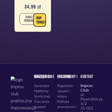
34,99
zł
ZOBACZ
KUP
PROGRAM
TERAZ!
NARZĘDZIA SZKOLENIOWE
REGULAMINY I POLITYKA
KONTAKT
Improv
Generator
Regulamin
Club
Platformy
szkoleń i
ul.
Scenicznej
sklepu
Powroźnicza
Ćwiczenia
Polityka
6/2
Applied
prywatności
31-025