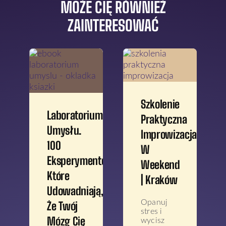
MOŻE CIĘ RÓWNIEŻ
ZAINTERESOWAĆ
Szkolenie
Laboratorium
Praktyczna
Umysłu.
Improwizacja
100
W
Eksperymentów
Weekend
Które
| Kraków
Udowadniają,
Opanuj
Że Twój
stres i
Mózg Cię
wycisz