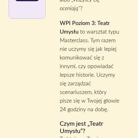
albo
„Wszyscy cię
–
oceniają”
?
Teatr
Umysłu
WPI Poziom 3: Teatr
(Inner
Umysłu
to warsztat typu
Game)
Masterclass. Tym razem
nie uczymy się jak lepiej
komunikować się z
innymi, czy opowiadać
lepsze historie. Uczymy
się zarządzać
scenariuszem, który
pisze się w Twojej głowie
24 godziny na dobę.
Czym jest „Teatr
Umysłu”?