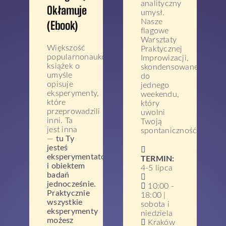
analityczny
Okłamuje
umysł.
Nasze
(ebook)
flagowe
Warsztaty
Większość
Praktycznej
popularnonaukowych
Improwizacji,
książek o
skondensowane
umyśle
do
opisuje
jednego
eksperymenty,
weekendu,
które
który
przeprowadzili
uwolni
inni. Ta
Twoją
jest inna
spontaniczność!
—
tu Ty
jesteś
eksperymentatorem
TERMIN:
i obiektem
4-5 lipca
badań
jednocześnie.
10:00 -
Praktycznie
18:00 |
wszystkie
sobota i
eksperymenty
niedziela
możesz
Kraków