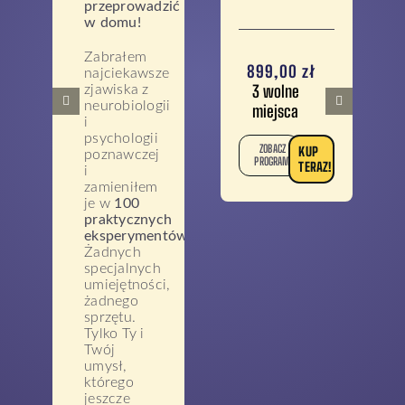
przeprowadzić
w domu!
Zabrałem
899,00
zł
najciekawsze
3 wolne
zjawiska z
neurobiologii
miejsca
i
psychologii
ZOBACZ
KUP
poznawczej
PROGRAM
TERAZ!
i
zamieniłem
je w
100
praktycznych
eksperymentów
.
Żadnych
specjalnych
umiejętności,
żadnego
sprzętu.
Tylko Ty i
Twój
umysł,
którego
jeszcze