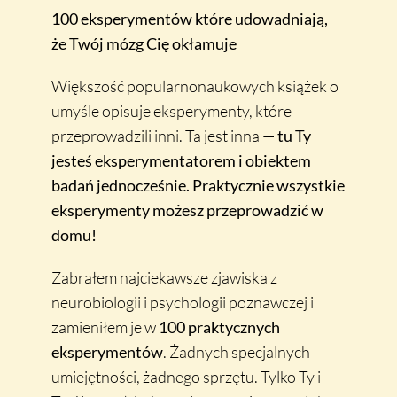
100 eksperymentów które udowadniają,
że Twój mózg Cię okłamuje
Większość popularnonaukowych książek o
umyśle opisuje eksperymenty, które
przeprowadzili inni. Ta jest inna —
tu Ty
jesteś eksperymentatorem i obiektem
badań jednocześnie. Praktycznie wszystkie
eksperymenty możesz przeprowadzić w
domu!
Zabrałem najciekawsze zjawiska z
neurobiologii i psychologii poznawczej i
zamieniłem je w
100 praktycznych
eksperymentów
. Żadnych specjalnych
umiejętności, żadnego sprzętu. Tylko Ty i