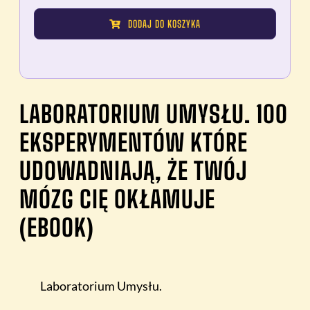
Laboratorium
DODAJ DO KOSZYKA
Umysłu.
100
eksperymentów
które
udowadniają,
LABORATORIUM UMYSŁU. 100
że
EKSPERYMENTÓW KTÓRE
Twój
mózg
UDOWADNIAJĄ, ŻE TWÓJ
Cię
MÓZG CIĘ OKŁAMUJE
okłamuje
(EBOOK)
(ebook)
Laboratorium Umysłu.