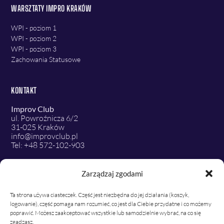
WARSZTATY IMPRO KRAKÓW
WPI - poziom 1
WPI - poziom 2
WPI - poziom 3
Zachowania Statusowe
KONTAKT
Improv Club
ul. Powroźnicza 6/2
31-025 Kraków
info@improvclub.pl
Tel: +48 572-102-903
Zarządzaj zgodami
SOCIAL MEDIA:
Ta strona używa ciasteczek. Część jest niezbędna do jej działania (koszyk,
logowanie), część pomaga nam rozumieć, co jest dla Ciebie przydatne i co możemy
poprawić. Możesz zaakceptować wszystkie lub samodzielnie wybrać, na co się
zgadzasz.