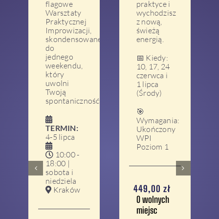
flagowe
praktyce i
Warsztaty
wychodzisz
Praktycznej
z nową,
Improwizacji,
świeżą
skondensowane
energią.
do
jednego
📅 Kiedy:
weekendu,
10, 17, 24
który
czerwca i
uwolni
1 lipca
Twoją
(Środy)
spontaniczność!
🎯
Wymagania:
TERMIN:
Ukończony
4-5 lipca
WPI
Poziom 1
10:00 -
18:00 |
sobota i
niedziela
449,00
zł
Kraków
0 wolnych
miejsc