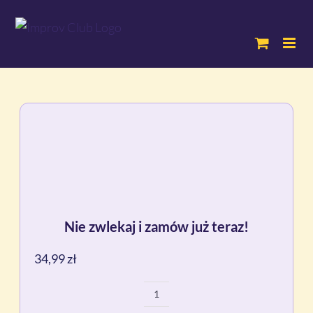
Przejdź
do
zawartości
Nie zwlekaj i zamów już teraz!
34,99
zł
ilość