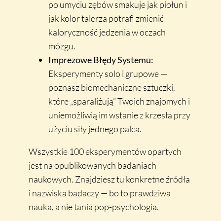
po umyciu zębów smakuje jak piołun i
jak kolor talerza potrafi zmienić
kaloryczność jedzenia w oczach
mózgu.
Imprezowe Błędy Systemu:
Eksperymenty solo i grupowe —
poznasz biomechaniczne sztuczki,
które „sparaliżują” Twoich znajomych i
uniemożliwią im wstanie z krzesła przy
użyciu siły jednego palca.
Wszystkie 100 eksperymentów opartych
jest na opublikowanych badaniach
naukowych. Znajdziesz tu konkretne źródła
i nazwiska badaczy — bo to prawdziwa
nauka, a nie tania pop-psychologia.