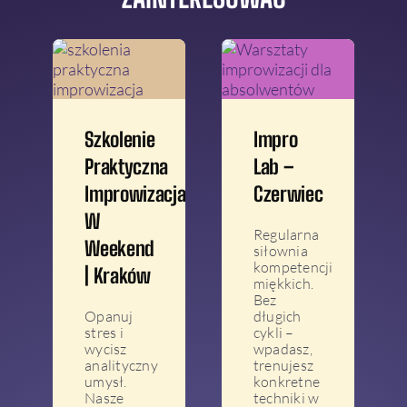
Szkolenie
Impro
Praktyczna
Lab –
Improwizacja
Czerwiec
W
Regularna
Weekend
siłownia
kompetencji
| Kraków
miękkich.
Bez
Opanuj
długich
stres i
cykli –
wycisz
wpadasz,
analityczny
trenujesz
umysł.
konkretne
Nasze
techniki w