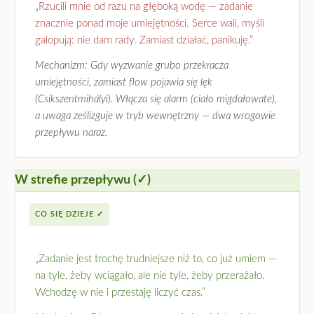
„Rzucili mnie od razu na głęboką wodę — zadanie
znacznie ponad moje umiejętności. Serce wali, myśli
galopują: nie dam rady. Zamiast działać, panikuję.”
Mechanizm: Gdy wyzwanie grubo przekracza
umiejętności, zamiast flow pojawia się lęk
(Csíkszentmihályi). Włącza się alarm (ciało migdałowate),
a uwaga ześlizguje w tryb wewnętrzny — dwa wrogowie
przepływu naraz.
W strefie przepływu (✓)
CO SIĘ DZIEJE ✓
„Zadanie jest trochę trudniejsze niż to, co już umiem —
na tyle, żeby wciągało, ale nie tyle, żeby przerażało.
Wchodzę w nie i przestaję liczyć czas.”