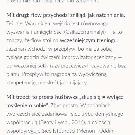
prostu nie nad Tobą, lecz nad zadaniem.
Mit drugi: flow przychodzi znikąd, jak natchnienie.
Też nie. Warunkiem wejścia jest równowaga
wyzwania i umiejętności (Csíkszentmihályi) — a to
znaczy, że flow stoi na
wcześniejszym treningu
.
Jazzman wchodzi w przepływ, bo ma za sobą
tysiące godzin ćwiczeń; improwizator sceniczny —
bo wcześniej setki razy przećwiczył reagowanie bez
planu. Przepływ to nagroda za wyćwiczoną
kompetencję, nie skrót ją omijający.
Mit trzeci: to prosta huśtawka „skup się = wyłącz
myślenie o sobie”.
Zbyt prosto. W zadaniach
twórczych sieć zadaniowa i sieć trybu domyślnego
współpracują (Beaty i wsp., 2016), a całością
współdyryguje Sieć Istotności (Menon i Uddin,