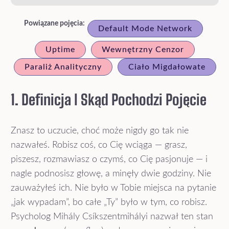
Powiązane pojęcia:
Default Mode Network
Uptime
Wewnętrzny Cenzor
Paraliż Analityczny
Ciało Migdałowate
1. Definicja I Skąd Pochodzi Pojęcie
Znasz to uczucie, choć może nigdy go tak nie
nazwałeś. Robisz coś, co Cię wciąga — grasz,
piszesz, rozmawiasz o czymś, co Cię pasjonuje — i
nagle podnosisz głowę, a minęły dwie godziny. Nie
zauważyłeś ich. Nie było w Tobie miejsca na pytanie
„jak wypadam”, bo całe „Ty” było w tym, co robisz.
Psycholog Mihály Csíkszentmihályi nazwał ten stan