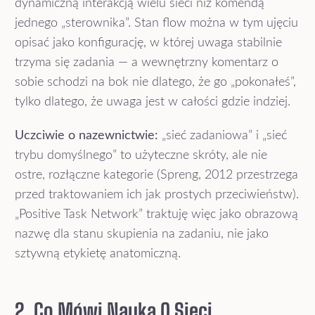
dynamiczną interakcją wielu sieci niż komendą
jednego „sterownika”. Stan flow można w tym ujęciu
opisać jako konfigurację, w której uwaga stabilnie
trzyma się zadania — a wewnętrzny komentarz o
sobie schodzi na bok nie dlatego, że go „pokonałeś”,
tylko dlatego, że uwaga jest w całości gdzie indziej.
Uczciwie o nazewnictwie:
„sieć zadaniowa” i „sieć
trybu domyślnego” to użyteczne skróty, ale nie
ostre, rozłączne kategorie (Spreng, 2012 przestrzega
przed traktowaniem ich jak prostych przeciwieństw).
„Positive Task Network” traktuję więc jako obrazową
nazwę dla stanu skupienia na zadaniu, nie jako
sztywną etykietę anatomiczną.
2. Co Mówi Nauka O Sieci