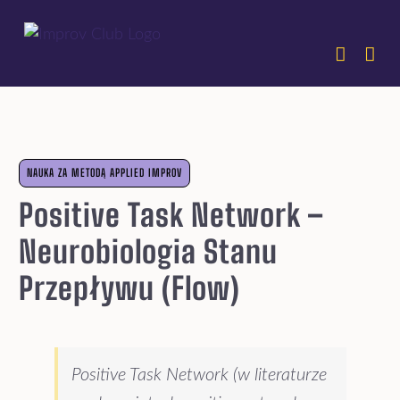
Przejdź
do
zawartości
NAUKA ZA METODĄ APPLIED IMPROV
Positive Task Network –
Neurobiologia Stanu
Przepływu (flow)
Positive Task Network (w literaturze