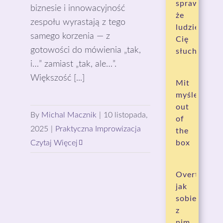
sprawia,
biznesie i innowacyjność
że
zespołu wyrastają z tego
ludzie
samego korzenia — z
Cię
gotowości do mówienia „tak,
słuchają?
i…” zamiast „tak, ale…”.
Większość [...]
Mit
myślenia
out
By
Michal Macznik
|
10 listopada,
of
2025
|
Praktyczna Improwizacja
the
Czytaj Więcej
box
Overthinkin
jak
sobie
z
nim