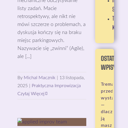
IMPROW
mechaniczne odczytywanie
SCENICZ
listy zadań. Macie
retrospektywy, ale nikt nie
TECHNIK
mówi szczerze o problemach, a
KOMEDI
dyskusja kończy się na braku
miejsc parkingowych.
Nazywacie się „zwinni” (Agile),
ale [...]
OSTATNIE
WPISY:
By
Michal Macznik
|
13 listopada,
Trema
2025
|
Praktyczna Improwizacja
przed
Czytaj Więcej
wystąpieni
—
dlaczego
ją
masz