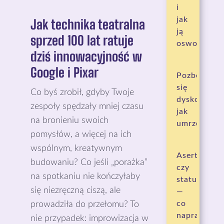
i
jak
Jak technika teatralna
ją
sprzed 100 lat ratuje
oswoić
dziś innowacyjność w
Google i Pixar
Pozbędzies
się
Co byś zrobił, gdyby Twoje
dyskomfort
zespoły spędzały mniej czasu
jak
na bronieniu swoich
umrzesz
pomysłów, a więcej na ich
wspólnym, kreatywnym
Asertywnoś
budowaniu? Co jeśli „porażka”
czy
na spotkaniu nie kończyłaby
status
się niezręczną ciszą, ale
—
co
prowadziła do przełomu? To
naprawdę
nie przypadek: improwizacja w