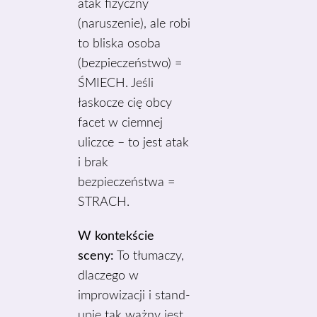
atak fizyczny
(naruszenie), ale robi
to bliska osoba
(bezpieczeństwo) =
ŚMIECH. Jeśli
łaskocze cię obcy
facet w ciemnej
uliczce – to jest atak
i brak
bezpieczeństwa =
STRACH.
W kontekście
sceny:
To tłumaczy,
dlaczego w
improwizacji i stand-
upie tak ważny jest