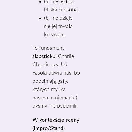
(a) nie jest to
bliska ci osoba,
(b) nie dzieje
się jej trwała
krzywda.
To fundament
slapsticku
. Charlie
Chaplin czy Jaś
Fasola bawią nas, bo
popełniają gafy,
których my (w
naszym mniemaniu)
byśmy nie popełnili.
W kontekście sceny
(Impro/Stand-