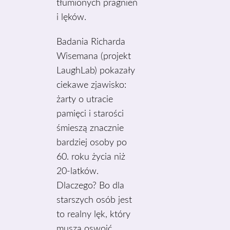
tłumionych pragnień
i lęków.
Badania Richarda
Wisemana (projekt
LaughLab) pokazały
ciekawe zjawisko:
żarty o utracie
pamięci i starości
śmieszą znacznie
bardziej osoby po
60. roku życia niż
20-latków.
Dlaczego? Bo dla
starszych osób jest
to realny lęk, który
muszą oswoić.