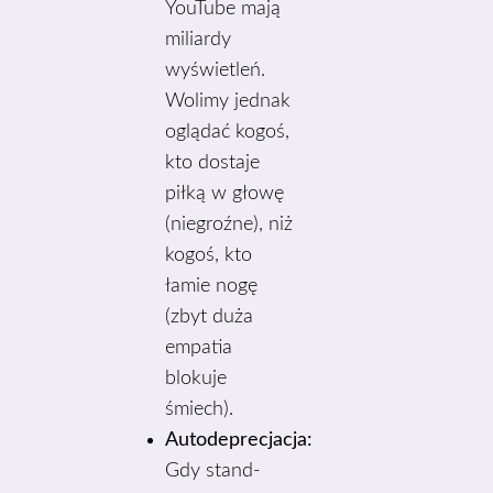
YouTube mają
miliardy
wyświetleń.
Wolimy jednak
oglądać kogoś,
kto dostaje
piłką w głowę
(niegroźne), niż
kogoś, kto
łamie nogę
(zbyt duża
empatia
blokuje
śmiech).
Autodeprecjacja:
Gdy stand-