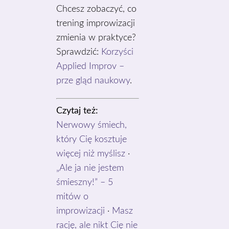
Chcesz zobaczyć, co
trening improwizacji
zmienia w praktyce?
Sprawdzić:
Korzyści
Applied Improv –
prze gląd naukowy
.
Czytaj też:
Nerwowy śmiech,
który Cię kosztuje
więcej niż myślisz
·
„Ale ja nie jestem
śmieszny!” – 5
mitów o
improwizacji
·
Masz
rację, ale nikt Cię nie