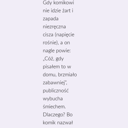
Gdy komikowi
nie idzie żart i
zapada
niezręczna
cisza (napięcie
rośnie), a on
nagle powie:
„Cóż, gdy
pisałem to w
domu, brzmiało
zabawniej”,
publiczność
wybucha
śmiechem.
Dlaczego? Bo
komik nazwał