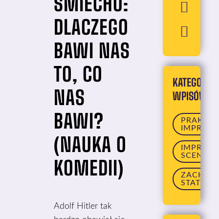
ŚMIECHU:
DLACZEGO
BAWI NAS
TO, CO
KATEGORIE
NAS
WPISÓW
BAWI?
PRAKTY
IMPROW
(NAUKA O
IMPROWI
SCENICZ
KOMEDII)
ZACHOW
STATUS
Adolf Hitler tak