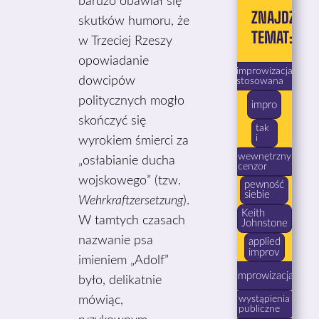
bardzo obawiał się
ZNAJDŹ
skutków humoru, że
TEMAT:
w Trzeciej Rzeszy
opowiadanie
improwizacja
dowcipów
stosowana
politycznych mogło
impro
skończyć się
tak
i
wyrokiem śmierci za
wewnętrzny
„osłabianie ducha
cenzor
wojskowego” (tzw.
pewność
siebie
Wehrkraftzersetzung
).
Keith
W tamtych czasach
Johnstone
nazwanie psa
applied
improv
imieniem „Adolf”
improwizacja
było, delikatnie
mówiąc,
wystąpienia
publiczne