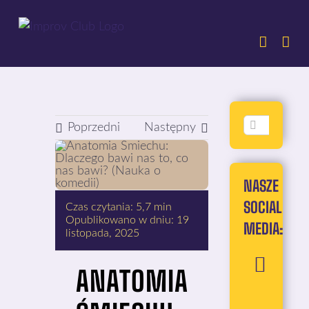
Przejdź
do
zawartości
Szukaj
Poprzedni
Następny
NASZE
SOCIAL
Czas czytania: 5,7 min
Opublikowano w dniu: 19
MEDIA:
listopada, 2025
ANATOMIA