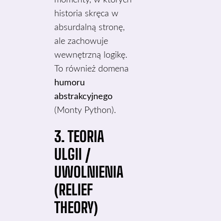
momenty, w których
historia skręca w
absurdalną stronę,
ale zachowuje
wewnętrzną logikę.
To również domena
humoru
abstrakcyjnego
(Monty Python).
3. TEORIA
ULGII /
UWOLNIENIA
(RELIEF
THEORY)