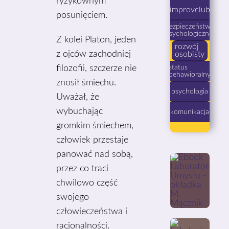
ryzykownym
improvclub
posunięciem.
bezpieczeństwo
psychologiczne
Z kolei Platon, jeden
rozwój
z ojców zachodniej
osobisty
filozofii, szczerze nie
status
behawioralny
znosił śmiechu.
psychologia
Uważał, że
wybuchając
komunikacja
gromkim śmiechem,
człowiek przestaje
panować nad sobą,
przez co traci
chwilowo część
swojego
człowieczeństwa i
racjonalności.