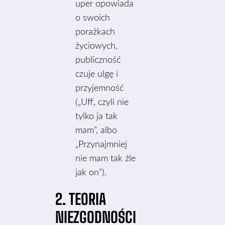
uper opowiada
o swoich
porażkach
życiowych,
publiczność
czuje ulgę i
przyjemność
(„Uff, czyli nie
tylko ja tak
mam”, albo
„Przynajmniej
nie mam tak źle
jak on”).
2. TEORIA
NIEZGODNOŚCI