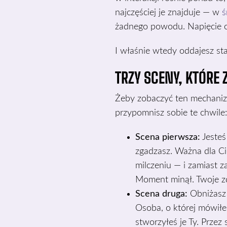
najczęściej je znajduje — w
ś
żadnego powodu. Napięcie o
I właśnie wtedy oddajesz sta
TRZY SCENY, KTÓRE 
Żeby zobaczyć ten mechanizm
przypomnisz sobie te chwile:
Scena pierwsza:
Jesteś
zgadzasz. Ważna dla Cie
milczeniu — i zamiast z
Moment minął. Twoje zd
Scena druga:
Obniżasz c
Osoba, o której mówiłe
stworzyłeś je Ty. Prze