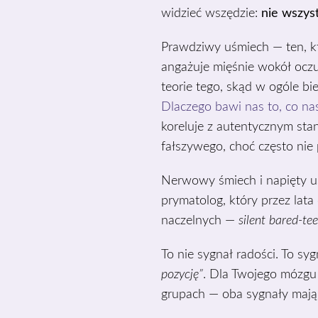
widzieć wszędzie:
nie wszys
Prawdziwy uśmiech — ten, kt
angażuje mięśnie wokół ocz
teorie tego, skąd w ogóle bie
Dlaczego bawi nas to, co na
koreluje z autentycznym st
fałszywego, choć często nie 
Nerwowy śmiech i napięty uś
prymatolog, który przez lat
naczelnych —
silent bared-tee
To nie sygnał radości. To syg
pozycję”
. Dla Twojego mózgu
grupach — oba sygnały mają