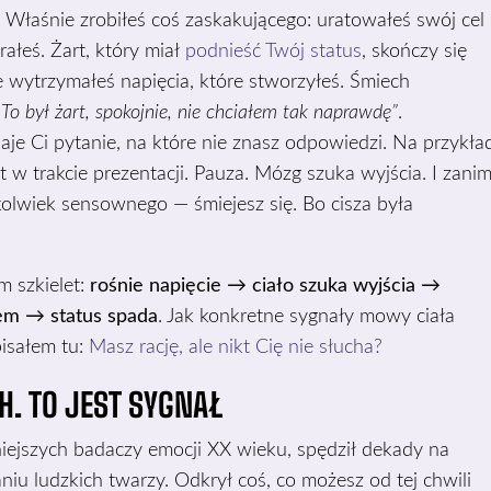
. Właśnie zrobiłeś coś zaskakującego: uratowałeś swój cel 
rałeś. Żart, który miał
podnieść Twój status
, skończy się
 wytrzymałeś napięcia, które stworzyłeś. Śmiech
„To był żart, spokojnie, nie chciałem tak naprawdę”
.
aje Ci pytanie, na które nie znasz odpowiedzi. Na przykła
nt w trakcie prezentacji. Pauza. Mózg szuka wyjścia. I zani
olwiek sensownego — śmiejesz się. Bo cisza była
m szkielet:
rośnie napięcie → ciało szuka wyjścia →
em → status spada
. Jak konkretne sygnały mowy ciała
pisałem tu:
Masz rację, ale nikt Cię nie słucha?
H. TO JEST SYGNAŁ
iejszych badaczy emocji XX wieku, spędził dekady na
niu ludzkich twarzy. Odkrył coś, co możesz od tej chwili