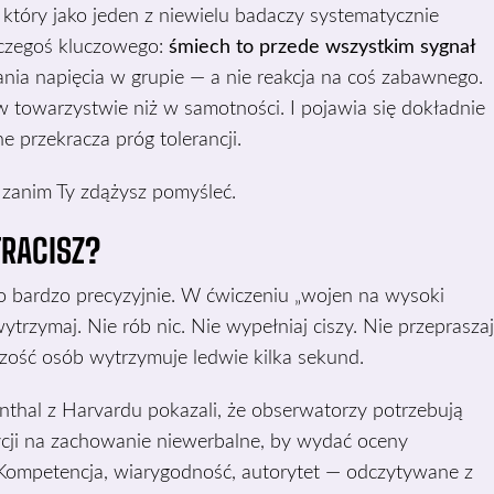
 który jako jeden z niewielu badaczy systematycznie
 czegoś kluczowego:
śmiech to przede wszystkim sygnał
nia napięcia w grupie — a nie reakcja na coś zabawnego.
 w towarzystwie niż w samotności. I pojawia się dokładnie
e przekracza próg tolerancji.
, zanim Ty zdążysz pomyśleć.
RACISZ?
to bardzo precyzyjnie. W ćwiczeniu „wojen na wysoki
wytrzymaj. Nie rób nic. Nie wypełniaj ciszy. Nie przepraszaj
kszość osób wytrzymuje ledwie kilka sekund.
nthal z Harvardu pokazali, że obserwatorzy potrzebują
ji na zachowanie niewerbalne, by wydać oceny
. Kompetencja, wiarygodność, autorytet — odczytywane z