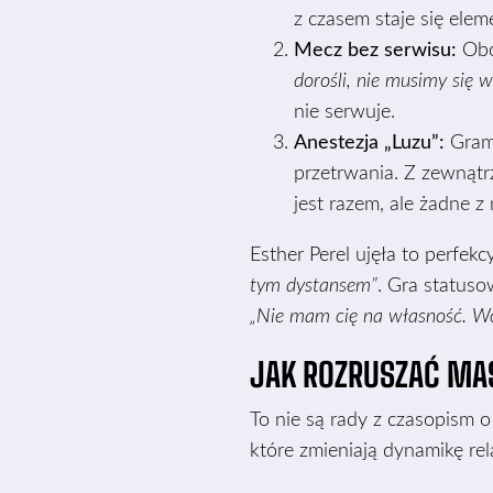
z czasem staje się ele
Mecz bez serwisu:
Oboj
dorośli, nie musimy się 
nie serwuje.
Anestezja „Luzu”:
Gramy
przetrwania. Z zewnątr
jest razem, ale żadne z
Esther Perel ujęła to perfekc
tym dystansem”
. Gra status
„Nie mam cię na własność. W
JAK ROZRUSZAĆ MAS
To nie są rady z czasopism
które zmieniają dynamikę rela