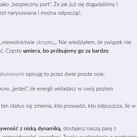
ako „bezpieczny port”. Że jak już się dogadaliśmy i
 jest narysowana i można odpocząć.
„niewolnictwie
skryptu
„. Nie wiedziałem, że związek nie
uć. Często
u
miera, bo próbujemy go za bardzo
atusowymi
opisuję to przez dwie proste osie:
no „jesteś”, ile energii wkładasz w swój poziom
ten status się zmienia, kto prowadzi, kto odpuszcza, ile w
sywność z niską dynamiką
, dostajesz naszą parę z