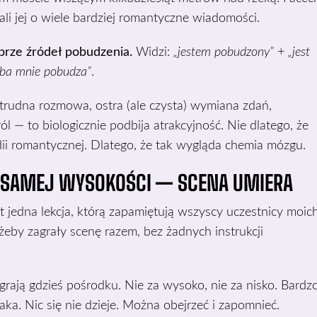
li jej o wiele bardziej romantyczne wiadomości.
brze źródeł pobudzenia.
Widzi:
„jestem pobudzony”
+
„jest
oba mnie pobudza”
.
rudna rozmowa, ostra (ale czysta) wymiana zdań,
l — to biologicznie podbija atrakcyjność. Nie dlatego, że
i romantycznej. Dlatego, że tak wygląda chemia mózgu.
J SAMEJ WYSOKOŚCI — SCENA UMIERA
st jedna lekcja, którą zapamiętują wszyscy uczestnicy moic
żeby zagrały scenę razem, bez żadnych instrukcji
grają gdzieś pośrodku. Nie za wysoko, nie za nisko. Bardz
jaka. Nic się nie dzieje. Można obejrzeć i zapomnieć.