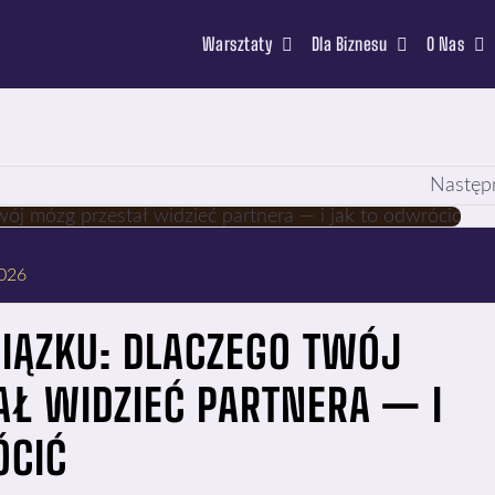
Warsztaty
Dla Biznesu
O Nas
Następ
2026
IĄZKU: DLACZEGO TWÓJ
Ł WIDZIEĆ PARTNERA — I
ÓCIĆ