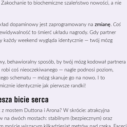
akochanie to biochemiczne szaleństwo nowości, a nie
 układ dopaminowy jest zaprogramowany na
zmianę
.
Coś
ewidywalność to śmierć układu nagrody. Gdy partner
dy każdy weekend wygląda identycznie — twój mózg
y, behawioralny sposób, by twój mózg kodował partnera
 robi coś nieoczekiwanego — nagle podnosi poziom,
artego schematu — mózg skanuje go na nowo. I to
cznie identycznie jak pierwsze randki!
esza bicie serca
 z mostem Duttona i Arona? W skrócie: atrakcyjna
ów na dwóch mostach: stabilnym (bezpiecznym) oraz
ym moście wiszącym kilkadziesiąt metrów nad rzeką. Faceci