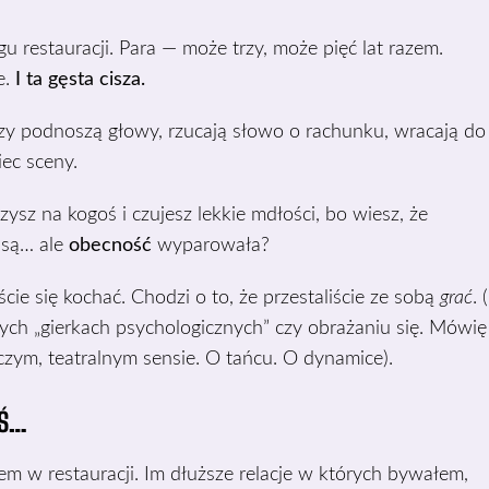
gu restauracji. Para — może trzy, może pięć lat razem.
e.
I ta gęsta cisza.
zy podnoszą głowy, rzucają słowo o rachunku, wracają do
ec sceny.
zysz na kogoś i czujesz lekkie mdłości, bo wiesz, że
m są… ale
obecność
wyparowała?
iście się kochać. Chodzi o to, że przestaliście ze sobą
grać
. (
nych „gierkach psychologicznych” czy obrażaniu się. Mówię
czym, teatralnym sensie. O tańcu. O dynamice).
OŚ…
em w restauracji. Im dłuższe relacje w których bywałem,