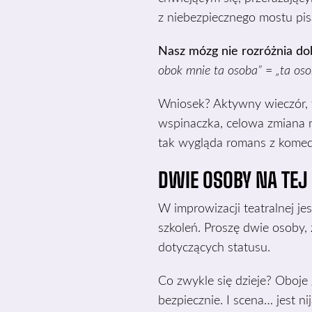
z niebezpiecznego mostu pisa
Nasz mózg nie rozróżnia do
obok mnie ta osoba”
=
„ta os
Wniosek? Aktywny wieczór, t
wspinaczka, celowa zmiana ró
tak wygląda romans z komedi
DWIE OSOBY NA TE
W improwizacji teatralnej je
szkoleń. Proszę dwie osoby, 
dotyczących statusu.
Co zwykle się dzieje? Oboje 
bezpiecznie. I scena… jest ni