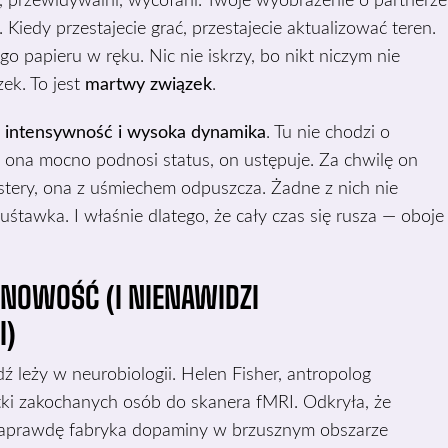
i, przewidywalni, wycofani. Twoje wyobrażenie o partnerze
Kiedy przestajecie grać, przestajecie aktualizować teren.
go papieru w ręku. Nic nie iskrzy, bo nikt niczym nie
zek. To jest
martwy związek
.
 intensywność i wysoka dynamika
. Tu nie chodzi o
z ona mocno podnosi status, on ustępuje. Za chwilę on
stery, ona z uśmiechem odpuszcza. Żadne z nich nie
huśtawka. I właśnie dlatego, że cały czas się rusza — oboje
NOWOŚĆ (I NIENAWIDZI
I)
 leży w neurobiologii. Helen Fisher, antropolog
ątki zakochanych osób do skanera fMRI. Odkryła, że
naprawdę fabryka dopaminy w brzusznym obszarze