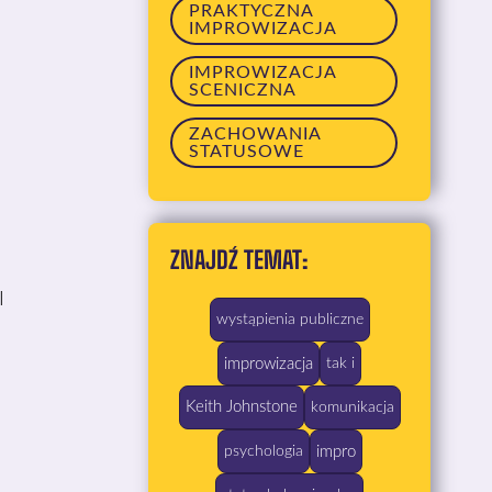
PRAKTYCZNA
IMPROWIZACJA
IMPROWIZACJA
SCENICZNA
ZACHOWANIA
STATUSOWE
ZNAJDŹ TEMAT:
I
wystąpienia publiczne
improwizacja
tak i
Keith Johnstone
komunikacja
impro
psychologia