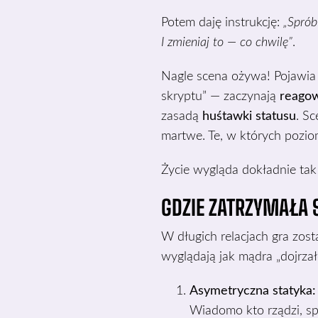
Potem daję instrukcję:
„Sprób
I zmieniaj to — co chwilę”
.
Nagle scena ożywa! Pojawia s
skryptu” — zaczynają
reago
zasadą
huśtawki statusu
. Sc
martwe. Te, w których poziom
Życie wygląda dokładnie tak
GDZIE ZATRZYMAŁA
W długich relacjach gra zos
wyglądają jak mądra „dojrzał
Asymetryczna statyka:
Wiadomo kto rządzi, spr