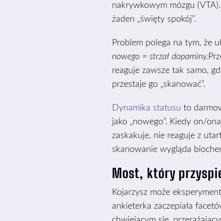
nakrywkowym mózgu (VTA). Z
żaden „święty spokój”.
Problem polega na tym, że
nowego = strzał dopaminy.
Prz
reaguje zawsze tak samo, g
przestaje go „skanować”.
Dynamika statusu
to darmow
jako „nowego”. Kiedy on/ona
zaskakuje, nie reaguje z ut
skanowanie wygląda biochemi
Most, który przyspi
Kojarzysz może eksperyment
ankieterka zaczepiała facet
chwiejącym się, przerażając