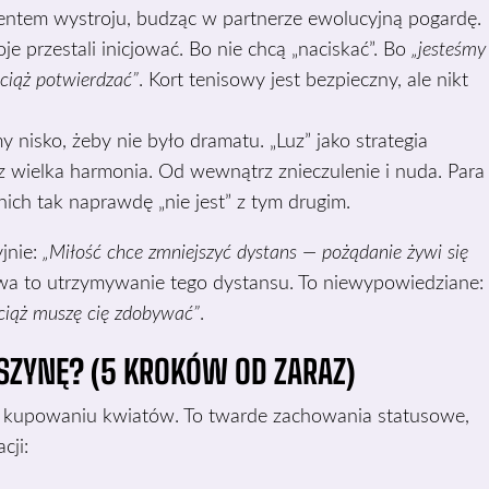
mentem wystroju, budząc w partnerze ewolucyjną pogardę.
e przestali inicjować. Bo nie chcą „naciskać”. Bo
„jesteśmy
wciąż potwierdzać”
. Kort tenisowy jest bezpieczny, ale nikt
 nisko, żeby nie było dramatu. „Luz” jako strategia
z wielka harmonia. Od wewnątrz znieczulenie i nuda. Para
 nich tak naprawdę „nie jest” z tym drugim.
yjnie:
„Miłość chce zmniejszyć dystans — pożądanie żywi się
owa to utrzymywanie tego dystansu. To niewypowiedziane:
ciąż muszę cię zdobywać”
.
ZYNĘ? (5 KROKÓW OD ZARAZ)
 o kupowaniu kwiatów. To twarde zachowania statusowe,
cji: