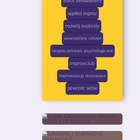
status behawioralny
applied improv
rozwój osobisty
wewnętrzny cenzor
bezpieczeństwo psychologiczne
improvclub
improwizacja stosowana
pewność siebie