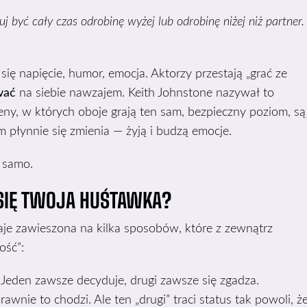
uj być cały czas odrobinę wyżej lub odrobinę niżej niż partner.
ię napięcie, humor, emocja. Aktorzy przestają „grać ze
wać
na siebie nawzajem. Keith Johnstone nazywał to
eny, w których oboje grają ten sam, bezpieczny poziom, są
 płynnie się zmienia — żyją i budzą emocje.
 samo.
 SIĘ TWOJA HUŚTAWKA?
taje zawieszona na kilka sposobów, które z zewnątrz
ość”:
Jeden zawsze decyduje, drugi zawsze się zgadza.
awnie to chodzi. Ale ten „drugi” traci status tak powoli, ż