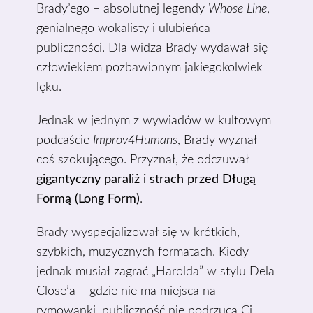
Brady’ego – absolutnej legendy
Whose Line
,
genialnego wokalisty i ulubieńca
publiczności. Dla widza Brady wydawał się
człowiekiem pozbawionym jakiegokolwiek
lęku.
Jednak w jednym z wywiadów w kultowym
podcaście
Improv4Humans
, Brady wyznał
coś szokującego. Przyznał, że odczuwał
gigantyczny paraliż i strach przed Długą
Formą (Long Form)
.
Brady wyspecjalizował się w krótkich,
szybkich, muzycznych formatach. Kiedy
jednak musiał zagrać „Harolda” w stylu Dela
Close’a – gdzie nie ma miejsca na
rymowanki, publiczność nie podrzuca Ci