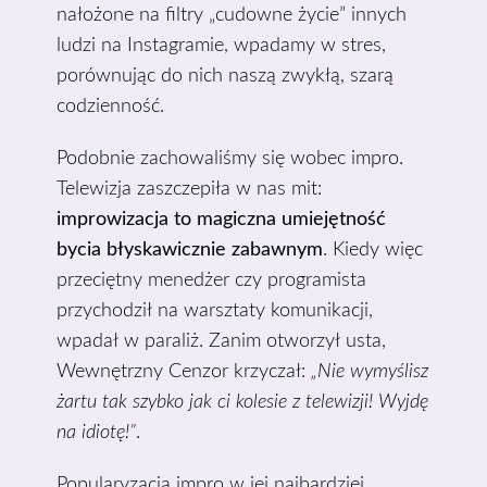
nałożone na filtry „cudowne życie” innych
ludzi na Instagramie, wpadamy w stres,
porównując do nich naszą zwykłą, szarą
codzienność.
Podobnie zachowaliśmy się wobec impro.
Telewizja zaszczepiła w nas mit:
improwizacja to magiczna umiejętność
bycia błyskawicznie zabawnym
. Kiedy więc
przeciętny menedżer czy programista
przychodził na warsztaty komunikacji,
wpadał w paraliż. Zanim otworzył usta,
Wewnętrzny Cenzor krzyczał:
„Nie wymyślisz
żartu tak szybko jak ci kolesie z telewizji! Wyjdę
na idiotę!”
.
Popularyzacja impro w jej najbardziej