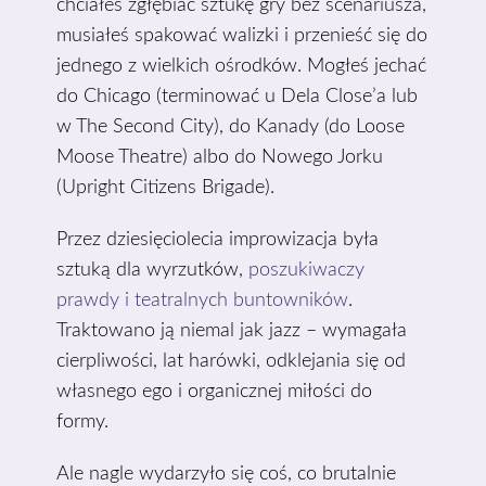
chciałeś zgłębiać sztukę gry bez scenariusza,
musiałeś spakować walizki i przenieść się do
jednego z wielkich ośrodków. Mogłeś jechać
do Chicago (terminować u Dela Close’a lub
w The Second City), do Kanady (do Loose
Moose Theatre) albo do Nowego Jorku
(Upright Citizens Brigade).
Przez dziesięciolecia improwizacja była
sztuką dla wyrzutków,
poszukiwaczy
prawdy i teatralnych buntowników
.
Traktowano ją niemal jak jazz – wymagała
cierpliwości, lat harówki, odklejania się od
własnego ego i organicznej miłości do
formy.
Ale nagle wydarzyło się coś, co brutalnie