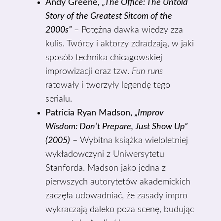
Andy Greene,
„The Office: The Untold
Story of the Greatest Sitcom of the
2000s”
– Potężna dawka wiedzy zza
kulis. Twórcy i aktorzy zdradzają, w jaki
sposób technika chicagowskiej
improwizacji oraz tzw.
Fun runs
ratowały i tworzyły legendę tego
serialu.
Patricia Ryan Madson,
„Improv
Wisdom: Don’t Prepare, Just Show Up”
(2005)
– Wybitna książka wieloletniej
wykładowczyni z Uniwersytetu
Stanforda. Madson jako jedna z
pierwszych autorytetów akademickich
zaczęła udowadniać, że zasady impro
wykraczają daleko poza scenę, budując