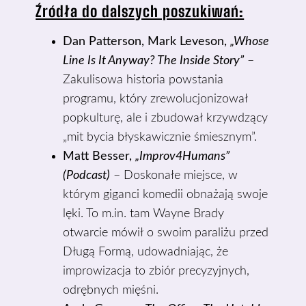
Źródła do dalszych poszukiwań:
Dan Patterson, Mark Leveson,
„Whose
Line Is It Anyway? The Inside Story”
–
Zakulisowa historia powstania
programu, który zrewolucjonizował
popkulturę, ale i zbudował krzywdzący
„mit bycia błyskawicznie śmiesznym”.
Matt Besser,
„Improv4Humans”
(Podcast)
– Doskonałe miejsce, w
którym giganci komedii obnażają swoje
lęki. To m.in. tam Wayne Brady
otwarcie mówił o swoim paraliżu przed
Długą Formą, udowadniając, że
improwizacja to zbiór precyzyjnych,
odrębnych mięśni.