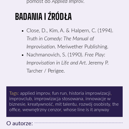
pomost do
Applied Improv
.
BADANIA I ŹRÓDŁA
Close, D., Kim, A. & Halpern, C. (1994).
Truth in Comedy: The Manual of
Improvisation
. Meriwether Publishing.
Nachmanovich, S. (1990).
Free Play:
Improvisation in Life and Art
. Jeremy P.
Tarcher / Perigee.
Tags:
applied improv
,
fun run
,
historia improwizacji
,
improvclub
,
improwizacja stosowana
,
innowacje w
biznesie
,
kreatywność
,
mit talentu
,
rozwój osobisty
,
the
office
,
wewnętrzny cenzor
,
whose line is it anyway
O autorze: