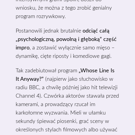
wniosku, że można z tego zrobić genialny
program rozrywkowy.
Postanowili jednak brutalnie
odciąć całą
„psychologiczną, powolną i głęboką” część
impro
, a zostawić wyłącznie samo mięso –
dynamikę, cięte riposty i komediowe gagi.
Tak zadebiutował program
„Whose Line Is
It Anyway?”
(najpierw jako słuchowisko w
radiu BBC, a chwilę później jako hit telewizji
Channel 4). Czwórka aktorów stawała przed
kamerami, a prowadzący rzucał im
karkołomne wyzwania. Mieli w ułamku
sekundy śpiewać piosenki, grać sceny w
określonych stylach filmowych albo używać