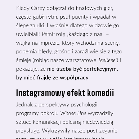
Kiedy Carey dołączał do finałowych gier,
często gubił rytm, psuł puenty i wpadał w
ślepe zaułki. I właśnie dlatego widzowie go
uwielbiali! Pełnił rolę „każdego z nas” –
wujka na imprezie, który wchodzi na scenę,
popełnia błędy, głośno i zaraźliwie się z tego
śmieje (robiąc nasze warsztatowe
TeeReee!
) i
pokazuje, że
nie trzeba być perfekcyjnym,
by mieć frajdę ze współpracy
.
Instagramowy efekt komedii
Jednak z perspektywy psychologii,
programy pokroju
Whose Line
wyrządziły
sztuce komunikacji bolesną niedźwiedzią
przysługę. Wykrzywiły nasze postrzeganie