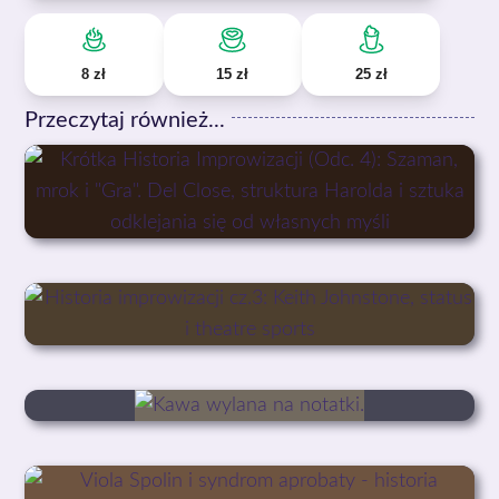
8 zł
15 zł
25 zł
Przeczytaj również...