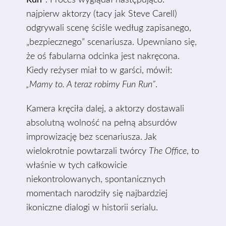
Run”
. Proces wyglądał następująco:
najpierw aktorzy (tacy jak Steve Carell)
odgrywali scenę ściśle według zapisanego,
„bezpiecznego” scenariusza. Upewniano się,
że oś fabularna odcinka jest nakręcona.
Kiedy reżyser miał to w garści, mówił:
„Mamy to. A teraz robimy Fun Run”
.
Kamera kręciła dalej, a aktorzy dostawali
absolutną wolność na pełną absurdów
improwizację bez scenariusza. Jak
wielokrotnie powtarzali twórcy
The Office
, to
właśnie w tych całkowicie
niekontrolowanych, spontanicznych
momentach narodziły się najbardziej
ikoniczne dialogi w historii serialu.