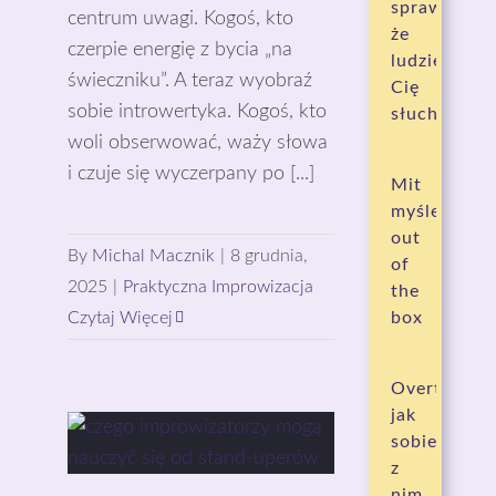
sprawia,
centrum uwagi. Kogoś, kto
że
czerpie energię z bycia „na
ludzie
świeczniku”. A teraz wyobraź
Cię
sobie introwertyka. Kogoś, kto
słuchają?
woli obserwować, waży słowa
i czuje się wyczerpany po [...]
Mit
myślenia
out
By
Michal Macznik
|
8 grudnia,
of
2025
|
Praktyczna Improwizacja
the
Czytaj Więcej
box
Overthinkin
jak
sobie
z
nim