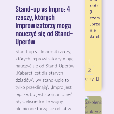
radzić
Stand-up vs Impro: 4
(i
rzeczy, których
czemu
Improwizatorzy mogą
„przestań”
nie
nauczyć się od Stand-
działa)
Uperów
Stand-up vs Impro: 4 rzeczy,
których improwizatorzy mogą
1
nauczyć się od Stand-Uperów
2
„Kabaret jest dla starych
Kolejny
dziadów”, „W stand-upie to
tylko przeklinają”, „Impro jest
lepsze, bo jest spontaniczne”.
Słyszeliście to? Te wojny
plemienne toczą się od lat w