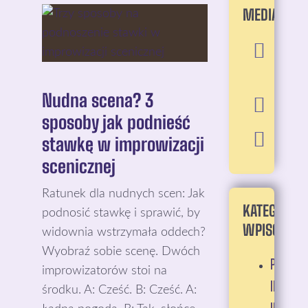
MEDIA:
Nudna scena? 3
sposoby jak podnieść
stawkę w improwizacji
scenicznej
Ratunek dla nudnych scen: Jak
KATEGORIE
podnosić stawkę i sprawić, by
WPISÓW:
widownia wstrzymała oddech?
Wyobraź sobie scenę. Dwóch
PRAKTYC
improwizatorów stoi na
IMPROW
środku. A: Cześć. B: Cześć. A: