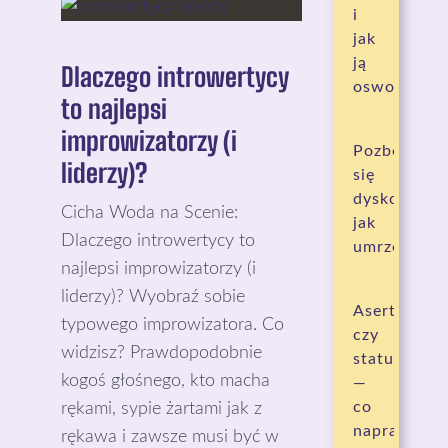
i
jak
ją
Dlaczego introwertycy
oswoić
to najlepsi
improwizatorzy (i
Pozbędzies
liderzy)?
się
dyskomfort
Cicha Woda na Scenie:
jak
Dlaczego introwertycy to
umrzesz
najlepsi improwizatorzy (i
liderzy)? Wyobraź sobie
Asertywnoś
typowego improwizatora. Co
czy
widzisz? Prawdopodobnie
status
kogoś głośnego, kto macha
—
co
rękami, sypie żartami jak z
naprawdę
rękawa i zawsze musi być w