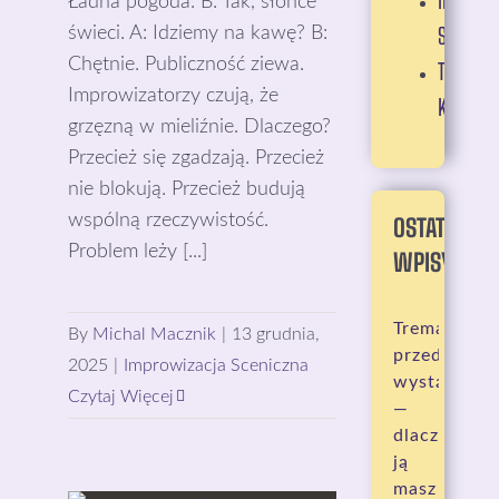
IMPROW
Ładna pogoda. B: Tak, słońce
SCENICZ
świeci. A: Idziemy na kawę? B:
Chętnie. Publiczność ziewa.
TECHNIK
Improwizatorzy czują, że
KOMEDI
grzęzną w mieliźnie. Dlaczego?
Przecież się zgadzają. Przecież
nie blokują. Przecież budują
wspólną rzeczywistość.
OSTATNIE
Problem leży [...]
WPISY:
Trema
By
Michal Macznik
|
13 grudnia,
przed
2025
|
Improwizacja Sceniczna
wystąpieni
Czytaj Więcej
—
dlaczego
ją
masz