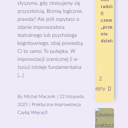
słyszymy, gdy stresujemy się
radzić
przyszłością. Brzmią logicznie,
(i
prawda? Ale jeśli zapytasz o
czemu
zdanie improwizatora
„przestań”
nie
teatralnego lub psychologa
działa)
kognitywnego, obaj powiedzą
Ci to samo: To pułapka. W
improwizacji scenicznej (i w
życiu) istnieje fundamentalna
1
[...]
2
Kolejny
By
Michal Macznik
|
22 listopada,
2025
|
Praktyczna Improwizacja
Czytaj Więcej