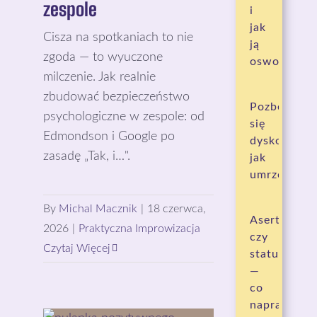
zespole
i
jak
Cisza na spotkaniach to nie
ją
zgoda — to wyuczone
oswoić
milczenie. Jak realnie
zbudować bezpieczeństwo
Pozbędzies
psychologiczne w zespole: od
się
Edmondson i Google po
dyskomfort
zasadę „Tak, i…".
jak
umrzesz
By
Michal Macznik
|
18 czerwca,
Asertywnoś
2026
|
Praktyczna Improwizacja
czy
Czytaj Więcej
status
—
co
naprawdę