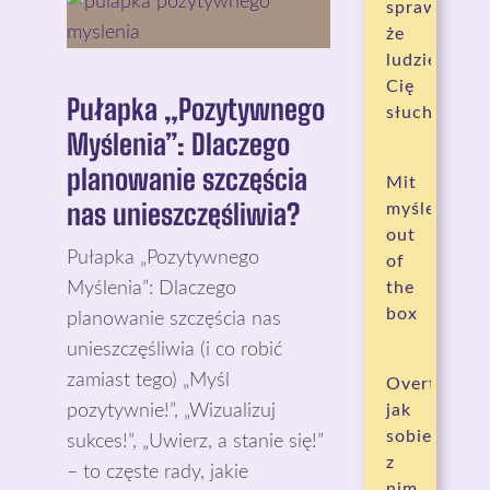
sprawia,
że
ludzie
Cię
Pułapka „Pozytywnego
słuchają?
Myślenia”: Dlaczego
planowanie szczęścia
Mit
nas unieszczęśliwia?
myślenia
out
Pułapka „Pozytywnego
of
Myślenia”: Dlaczego
the
box
planowanie szczęścia nas
unieszczęśliwia (i co robić
zamiast tego) „Myśl
Overthinkin
pozytywnie!”, „Wizualizuj
jak
sobie
sukces!”, „Uwierz, a stanie się!”
z
– to częste rady, jakie
nim