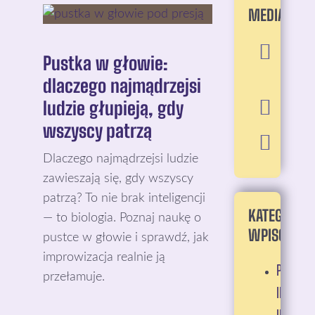
MEDIA:
Pustka w głowie:
dlaczego najmądrzejsi
ludzie głupieją, gdy
wszyscy patrzą
Dlaczego najmądrzejsi ludzie
zawieszają się, gdy wszyscy
patrzą? To nie brak inteligencji
KATEGORIE
— to biologia. Poznaj naukę o
WPISÓW:
pustce w głowie i sprawdź, jak
improwizacja realnie ją
PRAKTYC
przełamuje.
IMPROW