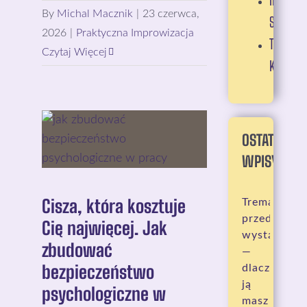
IMPROW
By
Michal Macznik
|
23 czerwca,
SCENICZ
2026
|
Praktyczna Improwizacja
TECHNIK
Czytaj Więcej
KOMEDI
OSTATNIE
WPISY:
Cisza, która kosztuje
Trema
przed
Cię najwięcej. Jak
wystąpieni
zbudować
—
bezpieczeństwo
dlaczego
ją
psychologiczne w
masz