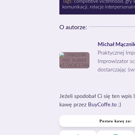
Tags:
competitive victimhood
,
gry 
komunikacji
,
relacje interpersonal
O autorze:
Michał Mączni
Praktycznej Impr
Improwizator sce
dostarczając św
Jeżeli spodobał Ci się ten wpis
kawę przez
BuyCoffe.to
;)
Postaw kawę za: