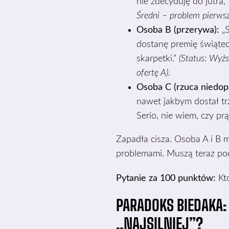
nie zdecyduję do jutra,
Średni – problem pierws
Osoba B (przerywa):
„S
dostanę premię świątecz
skarpetki.”
(Status: Wyżs
ofertę A)
.
Osoba C (rzuca niedop
nawet jakbym dostał trz
Serio, nie wiem, czy pr
Zapadła cisza. Osoba A i B m
problemami. Muszą teraz poc
Pytanie za 100 punktów:
Kto
PARADOKS BIEDAKA:
„NAJSILNIEJ”?