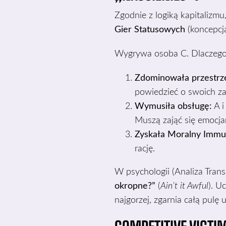
Zgodnie z logiką kapitalizm
Gier Statusowych
(koncepc
Wygrywa osoba C. Dlaczego
Zdominowała przestrz
powiedzieć o swoich z
Wymusiła obsługę:
A i
Muszą zająć się emocjam
Zyskała Moralny Immun
rację.
W psychologii (Analiza Tran
okropne?”
(
Ain’t it Awful
). U
najgorzej, zgarnia całą pulę 