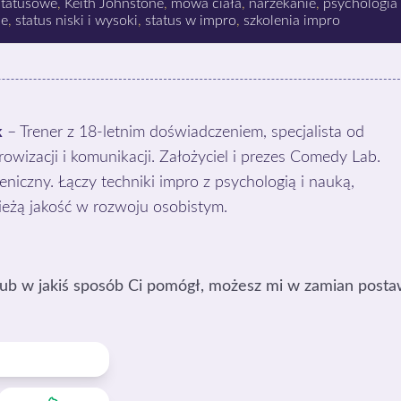
statusowe
,
Keith Johnstone
,
mowa ciała
,
narzekanie
,
psychologia
ne
,
status niski i wysoki
,
status w impro
,
szkolenia impro
k
– Trener z 18-letnim doświadczeniem, specjalista od
owizacji i komunikacji. Założyciel i prezes Comedy Lab.
niczny. Łączy techniki impro z psychologią i nauką,
ieżą jakość w rozwoju osobistym.
 lub w jakiś sposób Ci pomógł, możesz mi w zamian posta