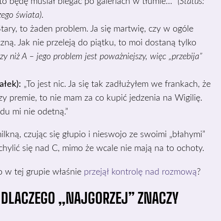
 to będę musiał biegać po galeriach w tłumie…”
(Status:
zego świata)
.
tary, to żaden problem. Ja się martwię, czy w ogóle
ną. Jak nie przeleją do piątku, to moi dostaną tylko
zy niż A – jego problem jest poważniejszy, więc „przebija”
ałek):
„To jest nic. Ja się tak zadłużyłem we frankach, że
y premie, to nie mam za co kupić jedzenia na Wigilię.
ądu mi nie odetną.”
ilkną, czując się głupio i nieswojo ze swoimi „błahymi”
hylić się nad C, mimo że wcale nie mają na to ochoty.
 w tej grupie właśnie
przejął kontrolę nad rozmową
?
 DLACZEGO „NAJGORZEJ” ZNACZY