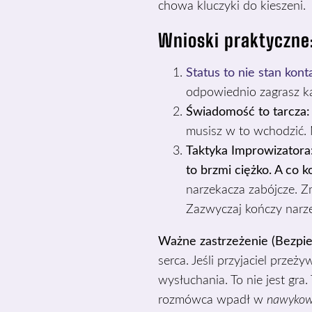
chowa kluczyki do kieszeni.
Wnioski praktyczne
Status to nie stan kont
odpowiednio zagrasz kar
Świadomość to tarcza:
musisz w to wchodzić. N
Taktyka Improwizatora
to brzmi ciężko. A co k
narzekacza zabójcze. Z
Zazwyczaj kończy narze
Ważne zastrzeżenie (Bezpiec
serca. Jeśli przyjaciel przeż
wysłuchania. To nie jest gra
rozmówca wpadł w
nawykow