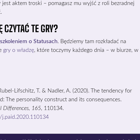
 jest aktem troski – pomagasz mu wyjść z roli bezradnej
.
Ę CZYTAĆ TE GRY?
szkoleniem o Statusach
. Będziemy tam rozkładać na
ne
gry o władzę
, które toczymy każdego dnia – w biurze, w
Rubel-Lifschitz, T. & Nadler, A. (2020). The tendency for
d: The personality construct and its consequences.
l Differences, 165
, 110134.
6/j.paid.2020.110134