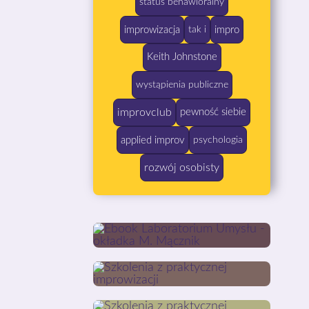
status behawioralny
improwizacja
impro
tak i
Keith Johnstone
wystąpienia publiczne
improvclub
pewność siebie
applied improv
psychologia
rozwój osobisty