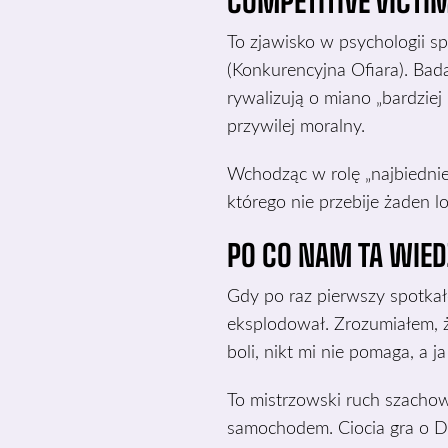
COMPETITIVE VICTI
To zjawisko w psychologii s
(Konkurencyjna Ofiara). Bada
rywalizują o miano „bardzie
przywilej moralny.
Wchodząc w rolę „najbiednie
którego nie przebije żaden l
PO CO NAM TA WIED
Gdy po raz pierwszy spotka
eksplodował. Zrozumiałem, że
boli, nikt mi nie pomaga, a j
To mistrzowski ruch szacho
samochodem. Ciocia gra o Do