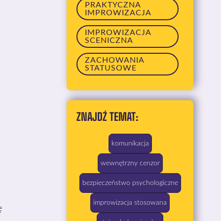
PRAKTYCZNA
IMPROWIZACJA
IMPROWIZACJA
SCENICZNA
ZACHOWANIA
STATUSOWE
ZNAJDŹ TEMAT:
komunikacja
wewnętrzny cenzor
bezpieczeństwo psychologiczne
improwizacja stosowana
ę