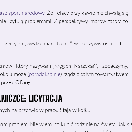
nasz sport narodowy
. Że Polacy przy kawie nie chwalą się
ale licytują problemami. Z perspektywy improwizatora to
ierzemy za „zwykłe marudzenie”, w rzeczywistości jest
zmowi, który nazywam „Kręgiem Narzekań”, i zobaczymy,
pokoju może (
paradoksalnie
) rządzić całym towarzystwem,
 przez Ofiarę
.
LNICZCE: LICYTACJA
ych na przerwie w pracy. Stają w kółku.
am problem. Nie wiem, co kupić rodzinie na święta. Jak si