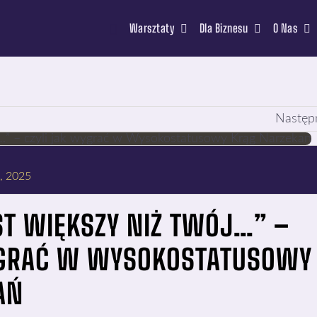
Warsztaty
Dla Biznesu
O Nas
Następ
, 2025
ST WIĘKSZY NIŻ TWÓJ…” –
YGRAĆ W WYSOKOSTATUSOWY
AŃ