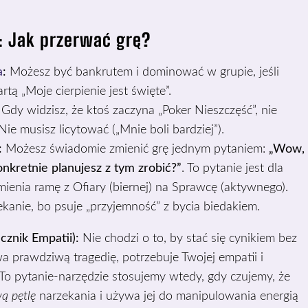
: Jak przerwać grę?
a
:
Możesz być bankrutem i dominować w grupie, jeśli
tą „Moje cierpienie jest święte”.
Gdy widzisz, że ktoś zaczyna „Poker Nieszczęść”, nie
ie musisz licytować („Mnie boli bardziej”).
:
Możesz świadomie zmienić grę jednym pytaniem:
„Wow,
onkretnie planujesz z tym zrobić?”
. To pytanie jest dla
mienia ramę z Ofiary (biernej) na Sprawcę (aktywnego).
kanie, bo psuje „przyjemność” z bycia biedakiem.
znik Empatii):
Nie chodzi o to, by stać się cynikiem bez
ywa prawdziwą tragedię, potrzebuje Twojej empatii i
. To pytanie-narzędzie stosujemy wtedy, gdy czujemy, że
ą pętlę
narzekania i używa jej do manipulowania energią