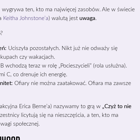
u, wygrywa ten, kto ma najwięcej zasobów. Ale w świecie
ja
Keitha Johnstone’a
) walutą jest
uwaga
.
?
eń:
Uciszyła pozostałych. Nikt już nie odważy się
akupach czy wakacjach.
 B wchodzą teraz w rolę „Pocieszycieli” (rola usłużna).
i C, co drenuje ich energię.
itet:
Ofiary nie można zaatakować. Ofiara ma zawsze
sakcyjna Erica Berne’a) nazywamy to grą w
„Czyż to nie
czestnicy licytują się na nieszczęścia, a ten, kto ma
uwagi społecznej.