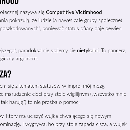
MHOOD
połecznej nazywa się
Competitive Victimhood
nia pokazują, że ludzie (a nawet całe grupy społeczne)
j poszkodowanych”, ponieważ status ofiary daje pewien
jszego”, paradoksalnie stajemy się
nietykalni
. To pancerz,
ogiczny argument.
ZA?
łem się z tematem statusów w impro, mój mózg
 marudzenie cioci przy stole wigilijnym („wszystko mnie
a tak haruję”) to nie prośba o pomoc.
wy, który ma uciszyć wujka chwalącego się nowym
minację. I wygrywa, bo przy stole zapada cisza, a wujek