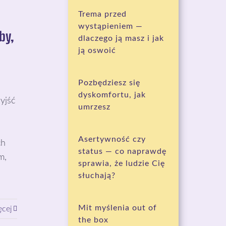
Trema przed
wystąpieniem —
by,
dlaczego ją masz i jak
ją oswoić
Pozbędziesz się
dyskomfortu, jak
yjść
umrzesz
Asertywność czy
ch
status — co naprawdę
m,
sprawia, że ludzie Cię
słuchają?
Mit myślenia out of
ęcej
the box