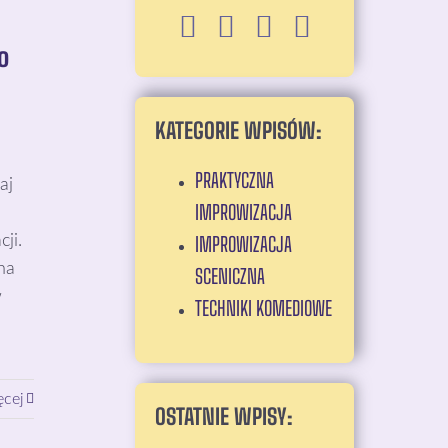
o
KATEGORIE WPISÓW:
PRAKTYCZNA
aj
IMPROWIZACJA
ji.
IMPROWIZACJA
na
SCENICZNA
w
TECHNIKI KOMEDIOWE
ęcej
OSTATNIE WPISY: