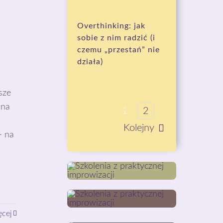
Overthinking: jak
sobie z nim radzić (i
czemu „przestań” nie
działa)
sze
 na
1
2
Kolejny
– na
ęcej