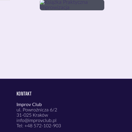
KONTAKT
Improv Club
ul. Powroźnicza 6/2
31-025 Kraków
info@improvclub.pl
Tel: +48 572-102-903