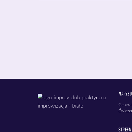
NARZĘD
Generat
Ćwicze
STREFA