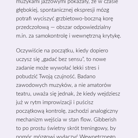
muzykami jazzowymi pokazały, że w czasie
głębokiej, spontanicznej ekspresji mózg
potrafi wyciszyć grzbietowo-boczną korę
przedczołową — obszar odpowiedzialny
m.in. za samokontrolę i wewnętrzną krytykę.
Oczywiście na początku, kiedy dopiero
uczysz się „gadać bez sensu”, to nowe
zadanie może wywołać lekki stres i
pobudzić Twoją czujność. Badano
zawodowych muzyków, a nie amatorów
teatru, uważa się jednak, że kiedy wejdziesz
już w rytm improwizacji i puścisz
początkową kontrolę, zachodzi analogiczny
mechanizm wejścia w stan flow. Gibberish
to po prostu świetny skrót treningowy, by
pomóc mózgowi wyłączyć Wewnętrznego