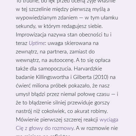
To trudne, bo lęk przed oceną żyje właśnie
w tej szczelinie między pierwszą myślą a
wypowiedzianym zdaniem — w tym ułamku
sekundy, w którym redagujesz siebie.
Improwizacja nazywa stan obecności tu i
teraz
Uptime
: uwaga skierowana na
zewnątrz, na partnera, zamiast do
wewnątrz, na autoocenę. A to się opłaca
także dla samopoczucia. Harvardzkie
badanie Killingswortha i Gilberta (2010) na
ćwierć miliona próbek pokazało, że nasz
umysł błądzi przez niemal połowę czasu — i
że to błądzenie silniej przewiduje gorszy
nastrój niż cokolwiek, co akurat robimy.
Mówienie pierwszej szczerej reakcji
wyciąga
Cię z głowy do rozmowy
. A w rozmowie nie