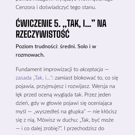
Cenzora i doświadczyć tego stanu.
ĆWICZENIE 5. „TAK, I…” NA
RZECZYWISTOŚĆ
Poziom trudności: średni. Solo i w
rozmowach.
Fundament improwizacji to
akceptacja
—
zasada „Tak, i…”
: zamiast blokować to, co się
pojawia, przyjmujesz i rozwijasz. Wersja na
lęk przed oceną wygląda tak. Przez jeden
dzień, gdy w głowie pojawi się oceniająca
myśl — „wyszedłeś na głupka” — nie kłócisz
się z nią. Mówisz w duchu: „Tak, być może
— i co dalej zrobię?”. I przechodzisz do