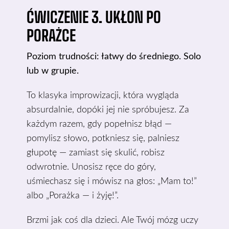
ĆWICZENIE 3. UKŁON PO
PORAŻCE
Poziom trudności: łatwy do średniego. Solo
lub w grupie.
To klasyka improwizacji, która wygląda
absurdalnie, dopóki jej nie spróbujesz. Za
każdym razem, gdy popełnisz błąd —
pomylisz słowo, potkniesz się, palniesz
głupotę — zamiast się skulić, robisz
odwrotnie. Unosisz ręce do góry,
uśmiechasz się i mówisz na głos: „Mam to!”
albo „Porażka — i żyję!”.
Brzmi jak coś dla dzieci. Ale Twój mózg uczy