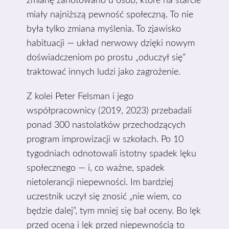
zmianę zanotowano u osób, które na starcie
miały najniższą pewność społeczną. To nie
była tylko zmiana myślenia. To zjawisko
habituacji — układ nerwowy dzięki nowym
doświadczeniom po prostu „oduczył się”
traktować innych ludzi jako zagrożenie.
Z kolei Peter Felsman i jego
współpracownicy (2019, 2023) przebadali
ponad 300 nastolatków przechodzących
program improwizacji w szkołach. Po 10
tygodniach odnotowali istotny spadek lęku
społecznego — i, co ważne, spadek
nietolerancji niepewności. Im bardziej
uczestnik uczył się znosić „nie wiem, co
będzie dalej”, tym mniej się bał oceny. Bo lęk
przed oceną i lęk przed niepewnością to