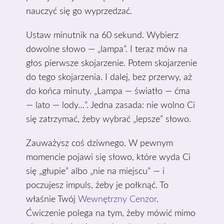
nauczyć się go wyprzedzać.
Ustaw minutnik na 60 sekund. Wybierz
dowolne słowo — „lampa”. I teraz mów na
głos pierwsze skojarzenie. Potem skojarzenie
do tego skojarzenia. I dalej, bez przerwy, aż
do końca minuty. „Lampa — światło — ćma
— lato — lody…”. Jedna zasada: nie wolno Ci
się zatrzymać, żeby wybrać „lepsze” słowo.
Zauważysz coś dziwnego. W pewnym
momencie pojawi się słowo, które wyda Ci
się „głupie” albo „nie na miejscu” — i
poczujesz impuls, żeby je połknąć. To
właśnie Twój
Wewnętrzny Cenzor
.
Ćwiczenie polega na tym, żeby mówić mimo