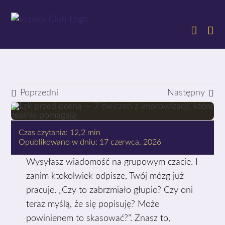
Przejdź
do
zawartości
Poprzedni
Następny
Czas czytania: 12,2 min
Opublikowano w dniu: 17 czerwca, 2026
Wysyłasz wiadomość na grupowym czacie. I
zanim ktokolwiek odpisze, Twój mózg już
pracuje. „Czy to zabrzmiało głupio? Czy oni
teraz myślą, że się popisuję? Może
powinienem to skasować?”. Znasz to,