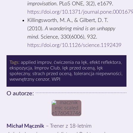
improvisation
. PLoS ONE, 3(2), e1679.
https://doi.org/10.1371/journal.pone.000167
Killingsworth, M. A., & Gilbert, D. T.
(2010).
A wandering mind is an unhappy
mind
. Science, 330(6006), 932.
https://doi.org/10.1126/science.1192439
Tags:
applied improv
,
ćwiczenia na lęk
,
efekt reflektora
,
ekspozycja
,
Improv Club
,
lęk przed oceną
,
lęk
społeczny
,
strach przed oceną
,
tolerancja niepewności
,
wewnętrzny cenzor
,
WPI
O autorze:
Michał Mącznik
– Trener z 18-letnim