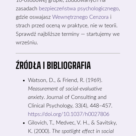
10-osobowej grupie, zbudowanych na
zasadach
bezpieczeństwa psychologicznego
,
gdzie oswajasz
Wewnętrznego Cenzora
i
strach przed oceną w praktyce, nie w teorii.
Sprawdź najbliższe terminy — startujemy we
wrześniu.
ŹRÓDŁA I BIBLIOGRAFIA
Watson, D., & Friend, R. (1969).
Measurement of social-evaluative
anxiety
. Journal of Consulting and
Clinical Psychology, 33(4), 448–457.
https://doi.org/10.1037/h0027806
Gilovich, T., Medvec, V. H., & Savitsky,
K. (2000).
The spotlight effect in social