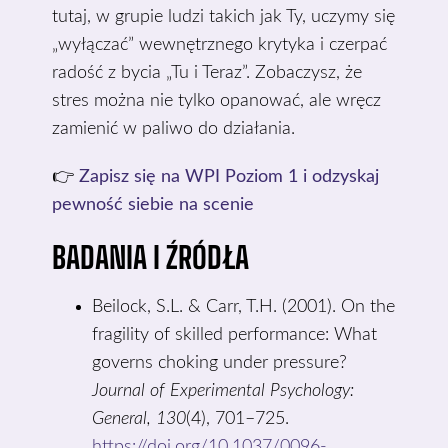
tutaj, w grupie ludzi takich jak Ty, uczymy się
„wyłączać” wewnętrznego krytyka i czerpać
radość z bycia „Tu i Teraz”. Zobaczysz, że
stres można nie tylko opanować, ale wręcz
zamienić w paliwo do działania.
👉
Zapisz się na WPI Poziom 1 i odzyskaj
pewność siebie na scenie
BADANIA I ŹRÓDŁA
Beilock, S.L. & Carr, T.H. (2001). On the
fragility of skilled performance: What
governs choking under pressure?
Journal of Experimental Psychology:
General, 130
(4), 701–725.
https://doi.org/10.1037/0096-