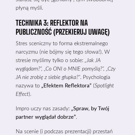
płyną myśli.
TECHNIKA 3: REFLEKTOR NA
PUBLICZNOŚĆ (PRZEKIERUJ UWAGĘ)
Stres sceniczny to forma ekstremalnego
narcyzmu (nie bójmy się tego słowa!). W
stresie myślimy tylko o sobie:
„Jak JA
wyglądam?”, „Co ONI o MNIE pomyślą?”, „Czy
JA nie zrobię z siebie głupka?”
. Psychologia
nazywa to
„Efektem Reflektora”
(
Spotlight
Effect
).
Impro uczy nas zasady:
„Spraw, by Twój
partner wyglądał dobrze”
.
Na scenie (i podczas prezentacji) przestań