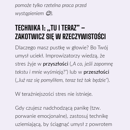
pomoże tylko rzetelna praca przed
wystąpieniem 😉).
TECHNIKA 1: „TU I TERAZ” –
ZAKOTWICZ SIĘ W RZECZYWISTOŚCI
Dlaczego masz pustkę w głowie? Bo Twój
umysł uciekł. Improwizatorzy wiedzą, że
stres żyje w
przyszłości
(
„A co, jeśli zapomnę
tekstu i mnie wyśmieją?”
) lub w
przeszłości
(
„Już raz się pomyliłem, teraz też tak będzie”
).
W teraźniejszości stres nie istnieje.
Gdy czujesz nadchodzącą panikę (tzw.
porwanie emocjonalne), zastosuj technikę
uziemiającą, by ściągnąć umysł z powrotem