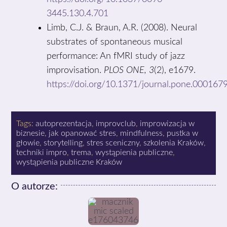
3445.130.4.701
Limb, C.J. & Braun, A.R. (2008). Neural
substrates of spontaneous musical
performance: An fMRI study of jazz
improvisation.
PLOS ONE, 3
(2), e1679.
https://doi.org/10.1371/journal.pone.000167
Tags:
autoprezentacja
,
improvclub
,
improwizacja w
biznesie
,
jak opanować stres
,
mindfulness
,
pustka w
głowie
,
storytelling
,
stres sceniczny
,
szkolenia Kraków
,
techniki impro
,
trema
,
wystąpienia publiczne
,
wystąpienia publiczne Kraków
O autorze: