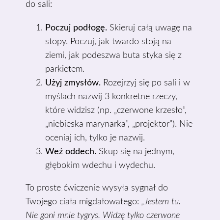
do sali:
Poczuj podłogę.
Skieruj całą uwagę na
stopy. Poczuj, jak twardo stoją na
ziemi, jak podeszwa buta styka się z
parkietem.
Użyj zmysłów.
Rozejrzyj się po sali i w
myślach nazwij 3 konkretne rzeczy,
które widzisz (np. „czerwone krzesło”,
„niebieska marynarka”, „projektor”). Nie
oceniaj ich, tylko je nazwij.
Weź oddech.
Skup się na jednym,
głębokim wdechu i wydechu.
To proste ćwiczenie wysyła sygnał do
Twojego ciała migdałowatego:
„Jestem tu.
Nie goni mnie tygrys. Widzę tylko czerwone