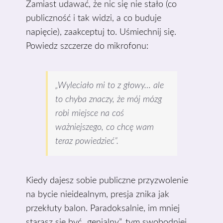
Zamiast udawać, że nic się nie stało (co
publiczność i tak widzi, a co buduje
napięcie), zaakceptuj to. Uśmiechnij się.
Powiedz szczerze do mikrofonu:
„Wyleciało mi to z głowy… ale
to chyba znaczy, że mój mózg
robi miejsce na coś
ważniejszego, co chcę wam
teraz powiedzieć”.
Kiedy dajesz sobie publiczne przyzwolenie
na bycie nieidealnym, presja znika jak
przekłuty balon. Paradoksalnie, im mniej
starasz się być „genialny”, tym swobodniej