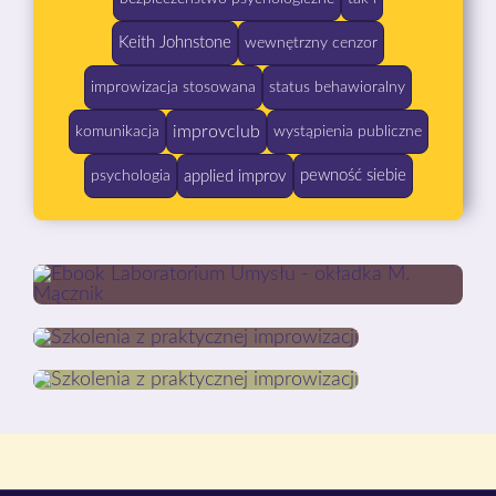
Keith Johnstone
wewnętrzny cenzor
improwizacja stosowana
status behawioralny
improvclub
komunikacja
wystąpienia publiczne
pewność siebie
applied improv
psychologia