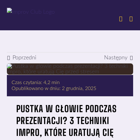
Przejdź
do
zawartości
Poprzedni
Następny
Czas czytania: 4,2 min
Opublikowano w dniu: 2 grudnia, 2025
PUSTKA W GŁOWIE PODCZAS
PREZENTACJI? 3 TECHNIKI
IMPRO, KTÓRE URATUJĄ CIĘ